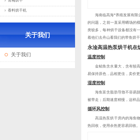
青梅烘干
香料烘干机
海南临高海*养殖发展有限
的问题，之前一直采用晒场的
类较多，每种烘干设备都没有
关于我们
着他们去舟山看我们的带鱼烘干
永淦高温热泵烘干机在
关于我们
温度控制
金鲳鱼含水量大，含有较
易保持原色，品相更佳，卖价更
湿度控制
海鱼富含脂肪导致不容易
被带走；后期速度稍慢，这样品
循环风控制
高温热泵烘干房内的海鱼
热回收，使用余热更容易回收。