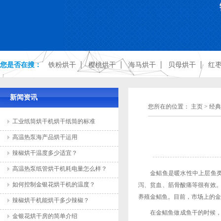
您是否在搜：
铁粉烘干
樱桃烘干
海马烘干
贝母烘干
红
新闻资讯
您所在的位置：
主页
>
经典
工业纸筒烘干机烘干纸筒的标准
高温热泵海产品烘干运用
辣椒烘干温度多少适宜？
高温热泵纸管烘干机耗电量怎么样？
金鲳鱼是暖水性中上层鱼
如何控制金银花烘干机的温度？
泻、贫血、筋骨酸痛等很有效。
养殖金鲳鱼。目前，市场上的金
辣椒烘干机能烘干多少辣椒？
在金鲳鱼做成鱼干的时候
金银花烘干房的简单介绍